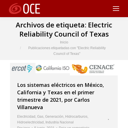
Archivos de etiqueta:
Electric
Reliability Council of Texas
Estás aquí:
Inicio
Publicaciones etiquetadas con "Electric Reliability
Council of Texas"
Los sistemas eléctricos en México,
California y Texas en el primer
trimestre de 2021, por Carlos
Villanueva
Electricidad
,
Gas
,
Generación
,
Hidrocarburos
,
Hidroelectricidad
,
Industria Nacional
Por
jose
5 junio, 2021
Deja un comentario