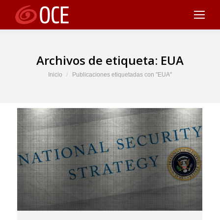
Archivos de etiqueta:
EUA
Estás aquí:
Inicio
Publicaciones etiquetadas con "EUA"