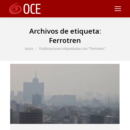
Archivos de etiqueta:
Ferrotren
Estás aquí:
Inicio
Publicaciones etiquetadas con "Ferrotren"