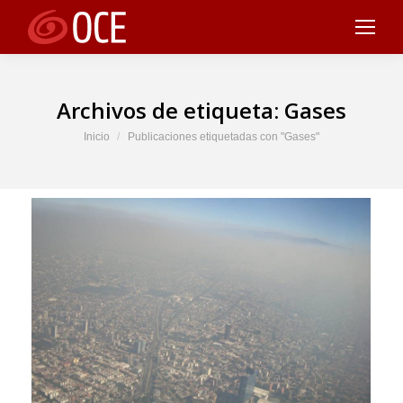
Archivos de etiqueta:
Gases
Estás aquí:
Inicio
Publicaciones etiquetadas con "Gases"