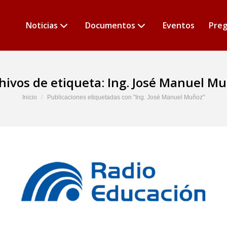
Noticias
Documentos
Eventos
Preg
hivos de etiqueta:
Ing. José Manuel M
Estás aquí:
Inicio
Publicaciones etiquetadas con "Ing. José Manuel Muñoz"