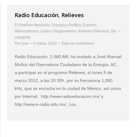
Radio Educación, Relieves
El Petróleo Mexicano
,
Energía y Política
,
Eventos
,
Hidrocarburos
,
Leyes y Reglamentos
,
Reforma Petrolera
,
Sin
categoría
Por
jose
4 marzo, 2012
Deja un comentario
Radio Educación, 1,060 AM, ha invitado a José Manuel
Muñoz del Oservatorio Ciudadano de la Energía, AC, ,
a participar en el programa Relieves, el lunes 5 de
marzo 2012, a las 20:30h, por su frecuencia 1,060
kHz, que se escucha en la ciudad de México, así como
por Internet, http://www.radioeducacion.mx/ y
http://www.e-radio.edu.mx/. Los…