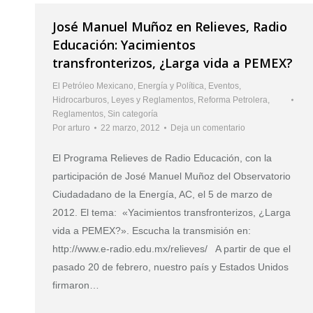
José Manuel Muñoz en Relieves, Radio
Educación: Yacimientos
transfronterizos, ¿Larga vida a PEMEX?
El Petróleo Mexicano
,
Energía y Política
,
Eventos
,
Hidrocarburos
,
Leyes y Reglamentos
,
Reforma Petrolera
,
Reglamentos
,
Sin categoría
Por
arturo
22 marzo, 2012
Deja un comentario
El Programa Relieves de Radio Educación, con la
participación de José Manuel Muñoz del Observatorio
Ciudadadano de la Energía, AC, el 5 de marzo de
2012. El tema: «Yacimientos transfronterizos, ¿Larga
vida a PEMEX?». Escucha la transmisión en:
http://www.e-radio.edu.mx/relieves/ A partir de que el
pasado 20 de febrero, nuestro país y Estados Unidos
firmaron…