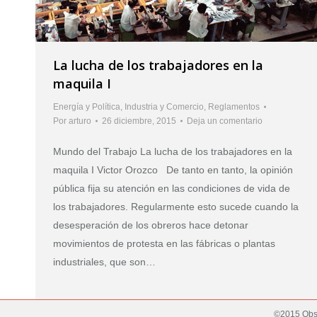
La lucha de los trabajadores en la
maquila I
Energía y Política
,
Industria y Comercio
,
Reglamentos
Por
arturo
26 diciembre, 2015
Deja un comentario
Mundo del Trabajo La lucha de los trabajadores en la
maquila I Victor Orozco De tanto en tanto, la opinión
pública fija su atención en las condiciones de vida de
los trabajadores. Regularmente esto sucede cuando la
desesperación de los obreros hace detonar
movimientos de protesta en las fábricas o plantas
industriales, que son…
©2015 Obse