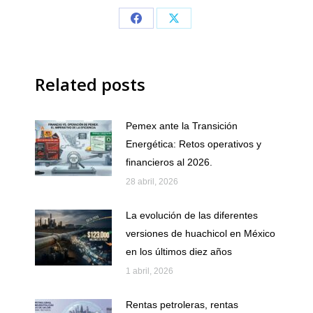
Share
Share
on
on
Facebook
X
Related posts
Pemex ante la Transición
Energética: Retos operativos y
financieros al 2026.
28 abril, 2026
La evolución de las diferentes
versiones de huachicol en México
en los últimos diez años
1 abril, 2026
Rentas petroleras, rentas