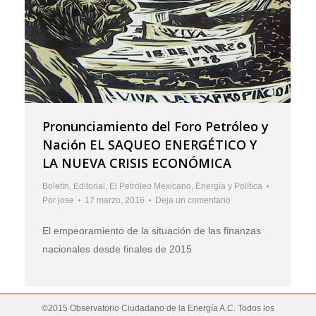
Pronunciamiento del Foro Petróleo y
Nación EL SAQUEO ENERGÉTICO Y
LA NUEVA CRISIS ECONÓMICA
Boletín
,
Editorial
,
El Petróleo Mexicano
,
Energía y Política
Por
jose
17 marzo, 2016
Deja un comentario
El empeoramiento de la situación de las finanzas
nacionales desde finales de 2015
©2015 Observatorio Ciudadano de la Energía A.C. Todos los