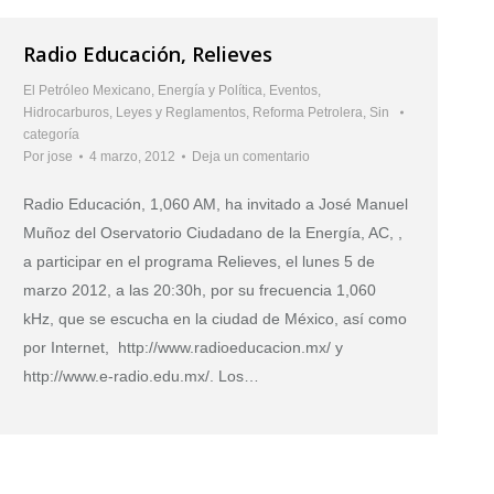
Radio Educación, Relieves
El Petróleo Mexicano
,
Energía y Política
,
Eventos
,
Hidrocarburos
,
Leyes y Reglamentos
,
Reforma Petrolera
,
Sin
categoría
Por
jose
4 marzo, 2012
Deja un comentario
Radio Educación, 1,060 AM, ha invitado a José Manuel
Muñoz del Oservatorio Ciudadano de la Energía, AC, ,
a participar en el programa Relieves, el lunes 5 de
marzo 2012, a las 20:30h, por su frecuencia 1,060
kHz, que se escucha en la ciudad de México, así como
por Internet, http://www.radioeducacion.mx/ y
http://www.e-radio.edu.mx/. Los…