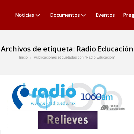
Noticias
Documentos
Eventos
Preg
Archivos de etiqueta:
Radio Educación
Estás aquí:
Inicio
Publicaciones etiquetadas con "Radio Educación"