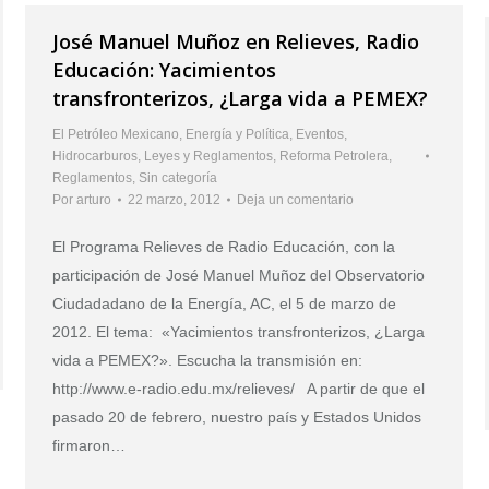
José Manuel Muñoz en Relieves, Radio
Educación: Yacimientos
transfronterizos, ¿Larga vida a PEMEX?
El Petróleo Mexicano
,
Energía y Política
,
Eventos
,
Hidrocarburos
,
Leyes y Reglamentos
,
Reforma Petrolera
,
Reglamentos
,
Sin categoría
Por
arturo
22 marzo, 2012
Deja un comentario
El Programa Relieves de Radio Educación, con la
participación de José Manuel Muñoz del Observatorio
Ciudadadano de la Energía, AC, el 5 de marzo de
2012. El tema: «Yacimientos transfronterizos, ¿Larga
vida a PEMEX?». Escucha la transmisión en:
http://www.e-radio.edu.mx/relieves/ A partir de que el
pasado 20 de febrero, nuestro país y Estados Unidos
firmaron…