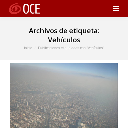
Archivos de etiqueta:
Vehículos
Estás aquí:
Inicio
Publicaciones etiquetadas con "Vehículos"