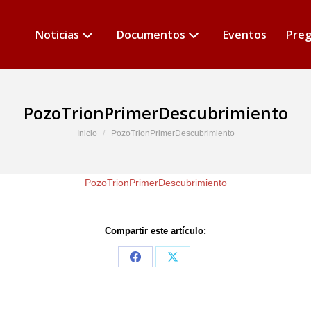
Noticias
Documentos
Eventos
Preg
PozoTrionPrimerDescubrimiento
Estás aquí:
Inicio
PozoTrionPrimerDescubrimiento
PozoTrionPrimerDescubrimiento
Compartir este artículo:
Share
Share
on
on
Facebook
X