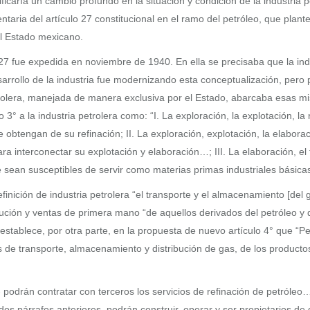
ificaría un cambio profundo en la situación y condición de la industria 
ntaria del artículo 27 constitucional en el ramo del petróleo, que plant
el Estado mexicano.
27 fue expedida en noviembre de 1940. En ella se precisaba que la indu
desarrollo de la industria fue modernizando esta conceptualización, per
rolera, manejada de manera exclusiva por el Estado, abarcaba esas mism
3° a la industria petrolera como: “I. La exploración, la explotación, la 
 obtengan de su refinación; II. La exploración, explotación, la elabora
a interconectar su explotación y elaboración…; III. La elaboración, el 
 sean susceptibles de servir como materias primas industriales básica
definición de industria petrolera “el transporte y el almacenamiento [del
ibución y ventas de primera mano “de aquellos derivados del petróleo y
 establece, por otra parte, en la propuesta de nuevo artículo 4° que “P
des de transporte, almacenamiento y distribución de gas, de los product
 podrán contratar con terceros los servicios de refinación de petróleo
 dos párrafos anteriores, podrán construir, operar y ser propietarios de