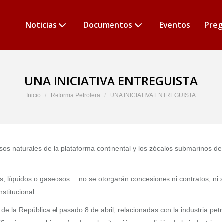
Noticias
Documentos
Eventos
Preg
UNA INICIATIVA ENTREGUISTA
Estás aquí:
Inicio
Reforma Petrolera
UNA INICIATIVA ENTREGUISTA
sos naturales de la plataforma continental y los zócalos submarinos de 
os, líquidos o gaseosos… no se otorgarán concesiones ni contratos, ni 
stitucional.
ado de la República el pasado 8 de abril, relacionadas con la industria 