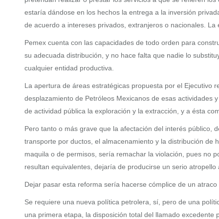
estaría dándose en los hechos la entrega a la inversión privad
de acuerdo a intereses privados, extranjeros o nacionales. La e
Pemex cuenta con las capacidades de todo orden para construi
su adecuada distribución, y no hace falta que nadie lo substi
cualquier entidad productiva.
La apertura de áreas estratégicas propuesta por el Ejecutivo re
desplazamiento de Petróleos Mexicanos de esas actividades y 
de actividad pública la exploración y la extracción, y a ésta c
Pero tanto o más grave que la afectación del interés público, d
transporte por ductos, el almacenamiento y la distribución de hi
maquila o de permisos, sería remachar la violación, pues no po
resultan equivalentes, dejaría de producirse un serio atropello 
Dejar pasar esta reforma sería hacerse cómplice de un atraco a
Se requiere una nueva política petrolera, sí, pero de una polí
una primera etapa, la disposición total del llamado excedente 