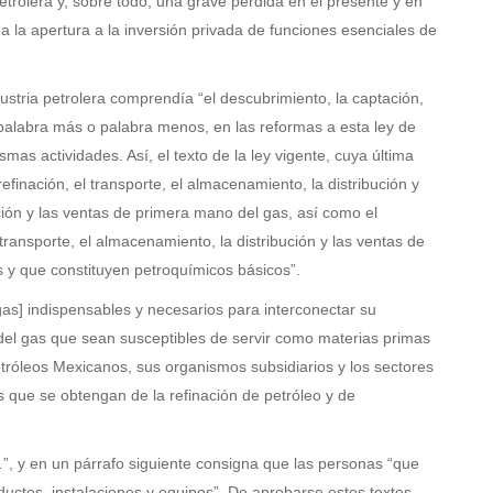
petrolera y, sobre todo, una grave pérdida en el presente y en
ea la apertura a la inversión privada de funciones esenciales de
stria petrolera comprendía “el descubrimiento, la captación,
o palabra más o palabra menos, en las reformas a esta ley de
as actividades. Así, el texto de la ley vigente, cuya última
refinación, el transporte, el almacenamiento, la distribución y
ción y las ventas de primera mano del gas, así como el
transporte, el almacenamiento, la distribución y las ventas de
s y que constituyen petroquímicos básicos”.
 gas] indispensables y necesarios para interconectar su
 del gas que sean susceptibles de servir como materias primas
etróleos Mexicanos, sus organismos subsidiarios y los sectores
os que se obtengan de la refinación de petróleo y de
…”, y en un párrafo siguiente consigna que las personas “que
 ductos, instalaciones y equipos”. De aprobarse estos textos,