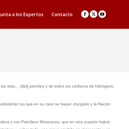
unta a los Expertos
Contacto
Facebook
X
YouTube
page
page
page
opens
opens
opens
in
in
in
new
new
new
window
window
window
las islas… [del] petróleo y de todos los carburos de hidrógeno
subsistirán los que en su caso se hayan otorgado y la Nación
petrolera y con Petróleos Mexicanos, que en otra ocasión habrá