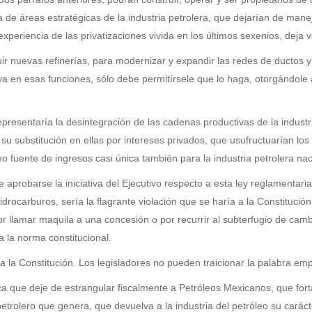
a de áreas estratégicas de la industria petrolera, que dejarían de man
xperiencia de las privatizaciones vivida en los últimos sexenios, deja v
r nuevas refinerías, para modernizar y expandir las redes de ductos 
tuya en esas funciones, sólo debe permitírsele que lo haga, otorgándol
presentaría la desintegración de las cadenas productivas de la industria
su substitución en ellas por intereses privados, que usufructuarían l
omo fuente de ingresos casi única también para la industria petrolera na
e aprobarse la iniciativa del Ejecutivo respecto a esta ley reglamentari
drocarburos, sería la flagrante violación que se haría a la Constitución
r llamar maquila a una concesión o por recurrir al subterfugio de cam
a la norma constitucional.
 la Constitución. Los legisladores no pueden traicionar la palabra empe
tica que deje de estrangular fiscalmente a Petróleos Mexicanos, que fo
petrolero que genera, que devuelva a la industria del petróleo su carác