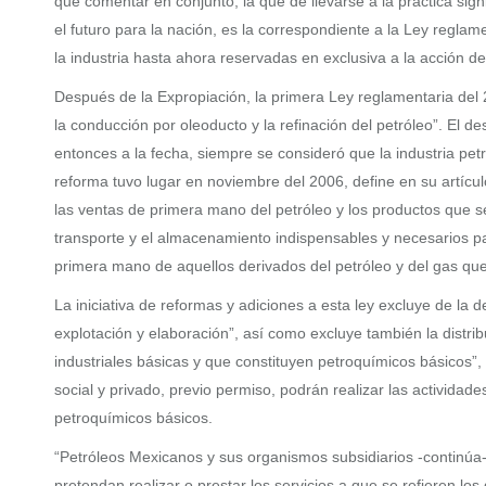
que comentar en conjunto, la que de llevarse a la práctica sign
el futuro para la nación, es la correspondiente a la Ley reglame
la industria hasta ahora reservadas en exclusiva a la acción d
Después de la Expropiación, la primera Ley reglamentaria del 
la conducción por oleoducto y la refinación del petróleo”. El 
entonces a la fecha, siempre se consideró que la industria pet
reforma tuvo lugar en noviembre del 2006, define en su artículo 
las ventas de primera mano del petróleo y los productos que se
transporte y el almacenamiento indispensables y necesarios par
primera mano de aquellos derivados del petróleo y del gas que
La iniciativa de reformas y adiciones a esta ley excluye de la 
explotación y elaboración”, así como excluye también la distr
industriales básicas y que constituyen petroquímicos básicos”,
social y privado, previo permiso, podrán realizar las activida
petroquímicos básicos.
“Petróleos Mexicanos y sus organismos subsidiarios -continúa-
pretendan realizar o prestar los servicios a que se refieren los