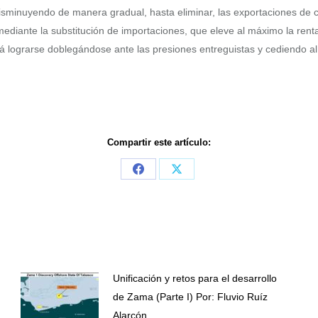
 disminuyendo de manera gradual, hasta eliminar, las exportaciones de 
iante la substitución de importaciones, que eleve al máximo la renta p
 lograrse doblegándose ante las presiones entreguistas y cediendo al i
Compartir este artículo:
Share
Share
on
on
Facebook
X
Unificación y retos para el desarrollo
de Zama (Parte I) Por: Fluvio Ruíz
Alarcón