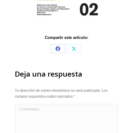
Compartir este artículo:
Share
Share
on
on
Facebook
X
Deja una respuesta
Tu dirección de correo electrónico no será publicada. Los
campos requeridos están marcados
*
Comentario