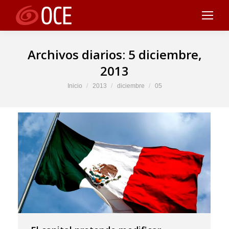
Archivos diarios:
5 diciembre,
2013
Estás aquí:
Inicio
2013
diciembre
05