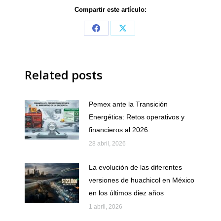
Compartir este artículo:
Share
Share
on
on
Facebook
X
Related posts
Pemex ante la Transición
Energética: Retos operativos y
financieros al 2026.
28 abril, 2026
La evolución de las diferentes
versiones de huachicol en México
en los últimos diez años
1 abril, 2026