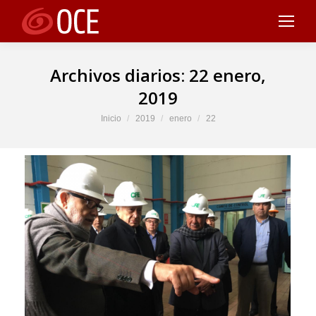
Archivos diarios:
22 enero,
2019
Estás aquí:
Inicio
2019
enero
22