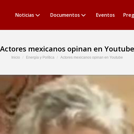
Noticias
Documentos
Eventos
Preg
Actores mexicanos opinan en Youtub
Estás aquí:
Inicio
Energía y Política
Actores mexicanos opinan en Youtube