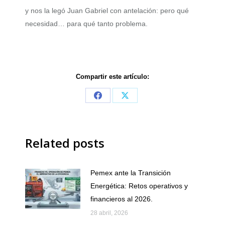
y nos la legó Juan Gabriel con antelación: pero qué
necesidad… para qué tanto problema.
Compartir este artículo:
Share
Share
on
on
Facebook
X
Related posts
Pemex ante la Transición
Energética: Retos operativos y
financieros al 2026.
28 abril, 2026