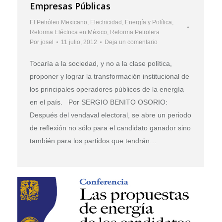
Empresas Públicas
El Petróleo Mexicano
,
Electricidad
,
Energía y Política
,
Reforma Eléctrica en México
,
Reforma Petrolera
Por
josel
11 julio, 2012
Deja un comentario
Tocaría a la sociedad, y no a la clase política,
proponer y lograr la transformación institucional de
los principales operadores públicos de la energía
en el país. Por SERGIO BENITO OSORIO:
Después del vendaval electoral, se abre un periodo
de reflexión no sólo para el candidato ganador sino
también para los partidos que tendrán…