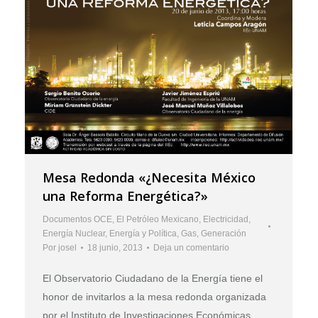
Mesa Redonda «¿Necesita México
una Reforma Energética?»
Documentos OCE
,
El Petróleo Mexicano
,
Electricidad
,
Energía Nuclear
,
Energía y Política
,
Gas
,
Generación
Por
josel
18 junio, 2013
Deja un comentario
El Observatorio Ciudadano de la Energía tiene el
honor de invitarlos a la mesa redonda organizada
por el Instituto de Investigaciones Económicas