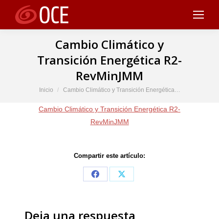
Cambio Climático y
Transición Energética R2-
RevMinJMM
Estás aquí:
Inicio
Cambio Climático y Transición Energética…
Cambio Climático y Transición Energética R2-
RevMinJMM
Compartir este artículo:
Share
Share
on
on
Facebook
X
Deja una respuesta