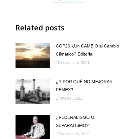
Share
Share
on
on
Facebook
X
Related posts
COP26 ¿Un CAMBIO al Cambio
Climático? Editorial
12 noviembre, 2021
¿Y POR QUÉ NO MEJORAR
PEMEX?
17 marzo, 2021
¿FEDERALISMO O
SEPARATISMO?
17 noviembre, 2020