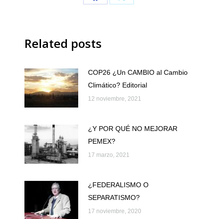
Share
Share
on
on
Facebook
X
Related posts
COP26 ¿Un CAMBIO al Cambio
Climático? Editorial
12 noviembre, 2021
¿Y POR QUÉ NO MEJORAR
PEMEX?
17 marzo, 2021
¿FEDERALISMO O
SEPARATISMO?
17 noviembre, 2020