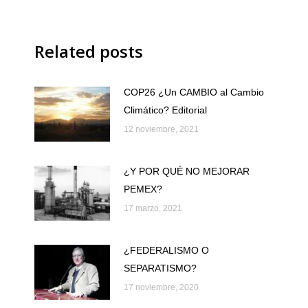
on
on
Facebook
X
Related posts
COP26 ¿Un CAMBIO al Cambio
Climático? Editorial
12 noviembre, 2021
¿Y POR QUÉ NO MEJORAR
PEMEX?
17 marzo, 2021
¿FEDERALISMO O
SEPARATISMO?
17 noviembre, 2020