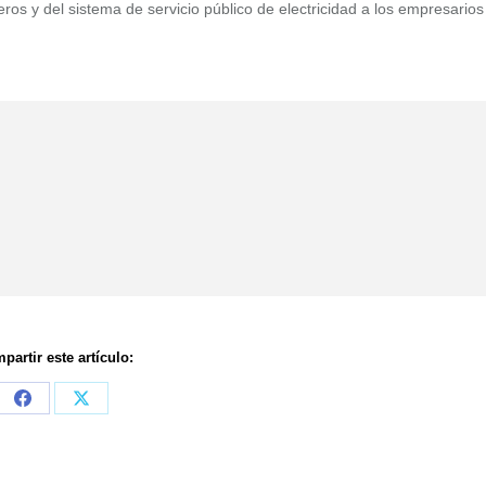
ros y del sistema de servicio público de electricidad a los empresarios
partir este artículo:
Share
Share
on
on
Facebook
X