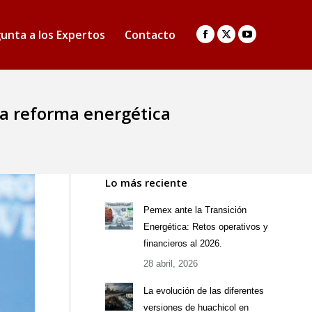
unta a los Expertos
Contacto
Facebook
X
YouTube
page
page
page
opens
opens
opens
in
in
in
la reforma energética
new
new
new
window
window
window
Lo más reciente
Pemex ante la Transición
Energética: Retos operativos y
financieros al 2026.
28 abril, 2026
La evolución de las diferentes
versiones de huachicol en