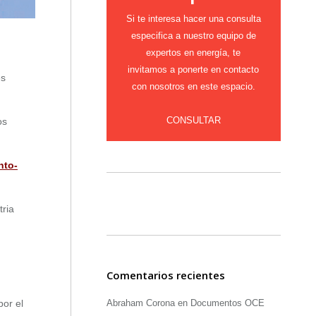
Si te interesa hacer una consulta
especifica a nuestro equipo de
expertos en energía, te
invitamos a ponerte en contacto
es
con nosotros en este espacio.
CONSULTAR
os
nto-
tria
Comentarios recientes
por el
Abraham Corona
en
Documentos OCE