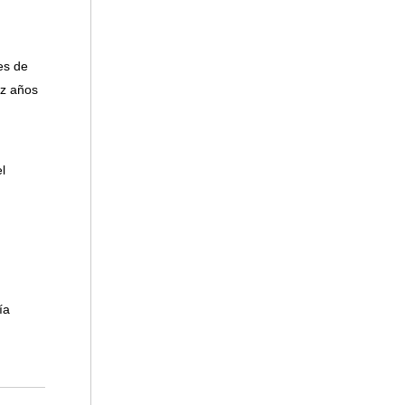
es de
ez años
l
ía