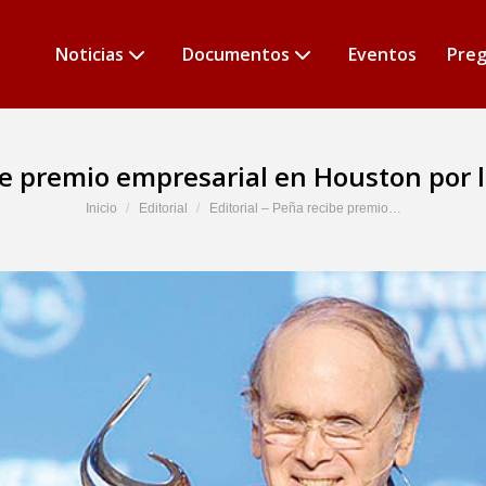
Noticias
Documentos
Eventos
Preg
ibe premio empresarial en Houston por 
Estás aquí:
Inicio
Editorial
Editorial – Peña recibe premio…