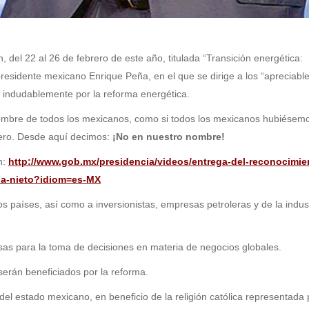
del 22 al 26 de febrero de este año, titulada “Transición energética:
presidente mexicano Enrique Peña, en el que se dirige a los “apreciabl
, indudablemente por la reforma energética.
 nombre de todos los mexicanos, como si todos los mexicanos hubiésem
njero. Desde aquí decimos:
¡No en nuestro nombre!
n:
http://www.gob.mx/presidencia/videos/entrega-del-reconocimie
ena-nieto?idiom=es-MX
os países, así como a inversionistas, empresas petroleras y de la indus
s para la toma de decisiones en materia de negocios globales.
serán beneficiados por la reforma.
l estado mexicano, en beneficio de la religión católica representada 