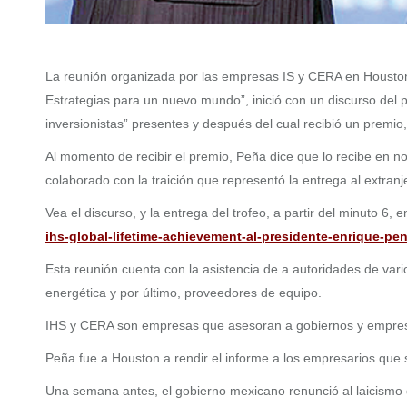
La reunión organizada por las empresas IS y CERA en Houston, 
Estrategias para un nuevo mundo”, inició con un discurso del 
inversionistas” presentes y después del cual recibió un premio
Al momento de recibir el premio, Peña dice que lo recibe en
colaborado con la traición que representó la entrega al extra
Vea el discurso, y la entrega del trofeo, a partir del minuto 6, e
ihs-global-lifetime-achievement-al-presidente-enrique-p
Esta reunión cuenta con la asistencia de a autoridades de vari
energética y por último, proveedores de equipo.
IHS y CERA son empresas que asesoran a gobiernos y empresa
Peña fue a Houston a rendir el informe a los empresarios que 
Una semana antes, el gobierno mexicano renunció al laicismo de