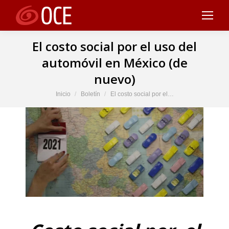
El costo social por el uso del
automóvil en México (de
nuevo)
Estás aquí:
Inicio
Boletín
El costo social por el…