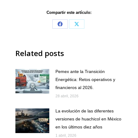
Compartir este artículo:
Share
Share
on
on
Facebook
X
Related posts
Pemex ante la Transición
Energética: Retos operativos y
financieros al 2026.
28 abril, 2026
La evolución de las diferentes
versiones de huachicol en México
en los últimos diez años
1 abril, 2026