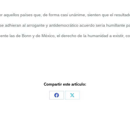
 aquellos países que, de forma casi unánime, sienten que el resultad
 se adhieran al arrogante y antidemocrático acuerdo sería humillante 
rmente las de Bonn y de México, el derecho de la humanidad a existir, c
Compartir este artículo:
Share
Share
on
on
Facebook
X