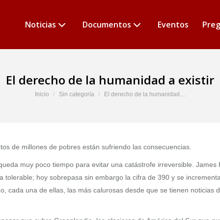
Noticias
Documentos
Eventos
Preg
El derecho de la humanidad a existir
Estás aquí:
Inicio
Sin categoría
El derecho de la humanidad…
tos de millones de pobres están sufriendo las consecuencias.
ueda muy poco tiempo para evitar una catástrofe irreversible. James 
ía tolerable; hoy sobrepasa sin embargo la cifra de 390 y se increment
o, cada una de ellas, las más calurosas desde que se tienen noticias 