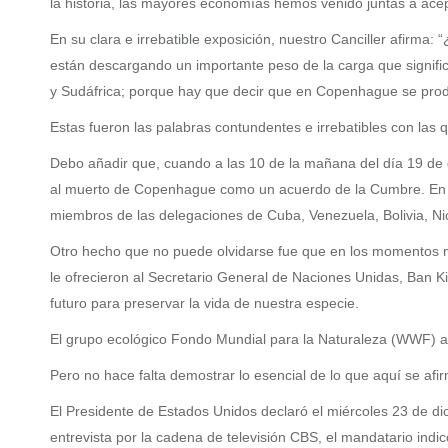
la historia, las mayores economías hemos venido juntas a acep
En su clara e irrebatible exposición, nuestro Canciller afirm
están descargando un importante peso de la carga que significa 
y Sudáfrica; porque hay que decir que en Copenhague se produj
Estas fueron las palabras contundentes e irrebatibles con las 
Debo añadir que, cuando a las 10 de la mañana del día 19 de d
al muerto de Copenhague como un acuerdo de la Cumbre. En e
miembros de las delegaciones de Cuba, Venezuela, Bolivia, Nica
Otro hecho que no puede olvidarse fue que en los momentos más
le ofrecieron al Secretario General de Naciones Unidas, Ban K
futuro para preservar la vida de nuestra especie.
El grupo ecológico Fondo Mundial para la Naturaleza (WWF) adv
Pero no hace falta demostrar lo esencial de lo que aquí se af
El Presidente de Estados Unidos declaró el miércoles 23 de d
entrevista por la cadena de televisión CBS, el mandatario indi