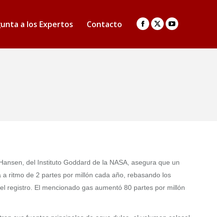
unta a los Expertos
Contacto
Facebook
X
YouTube
page
page
page
opens
opens
opens
in
in
in
new
new
new
window
window
window
Hansen, del Instituto Goddard de la NASA, asegura que un
a a ritmo de 2 partes por millón cada año, rebasando los
del registro. El mencionado gas aumentó 80 partes por millón