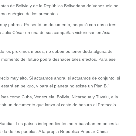
entes de Bolivia y de la República Bolivariana de Venezuela se
lamo enérgico de los presentes.
s muy pobres. Presentó un documento, negoció con dos o tres
o Julio César en una de sus campañas victoriosas en Asia
so de los próximos meses, no debemos tener duda alguna de
n momento del futuro podrá deshacer tales efectos. Para ese
ecio muy alto. Si actuamos ahora, si actuamos de conjunto, si
stará en peligro, y para el planeta no existe un Plan B.”
es como Cuba, Venezuela, Bolivia, Nicaragua y Tuvalu, a la
ibir un documento que lanza al cesto de basura el Protocolo
Mundial. Los países independientes no rebasaban entonces la
idida de los pueblos. A la propia República Popular China