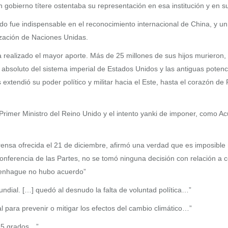
gobierno títere ostentaba su representación en esa institución y en s
do fue indispensable en el reconocimiento internacional de China, y u
ización de Naciones Unidas.
ía realizado el mayor aporte. Más de 25 millones de sus hijos murieron
bsoluto del sistema imperial de Estados Unidos y las antiguas potencia
endió su poder político y militar hacia el Este, hasta el corazón de R
del Primer Ministro del Reino Unido y el intento yanki de imponer, co
rensa ofrecida el 21 de diciembre, afirmó una verdad que es imposible
ferencia de las Partes, no se tomó ninguna decisión con relación a c
penhague no hubo acuerdo”
ndial. […] quedó al desnudo la falta de voluntad política…”
 para prevenir o mitigar los efectos del cambio climático…”
n 5 grados…”