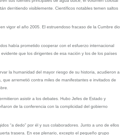
tren sus fuentes principales de agua dulce, el volumen colosal
tán derritiendo visiblemente. Científicos notables temen saltos
n vigor el año 2005. El estruendoso fracaso de la Cumbre dio
dos había prometido cooperar con el esfuerzo internacional
evidente que los dirigentes de esa nación y los de los países
ervar la humanidad del mayor riesgo de su historia, acudieron a
, que arremetió contra miles de manifestantes e invitados de
mbre.
ermitieron asistir a los debates. Hubo Jefes de Estado y
eñaron de la conferencia con la complicidad del gobierno
idos “a dedo” por él y sus colaboradores. Junto a uno de ellos
puerta trasera. En ese plenario, excepto el pequeño grupo