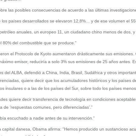
bre las posibles consecuencias de acuerdo a las últimas investigacione
de los países desarrollados se elevaron 12,8%… y de ese volumen el 5
etróleo anuales, un europeo 11, un ciudadano chino menos de dos, y 
el 80% del combustible que se produce.”
ieron el Protocolo de Kyoto aumentaron drásticamente sus emisiones. 
l máximo emisor, reduciría a solo 3% sus emisiones de 25 años antes. 
s del ALBA, defendió a China, India, Brasil, Sudáfrica y otros import
enciadas, quiere decir que los acumuladores históricos y los países de
os insulares o a las de los países del Sur, sobre todo los países men
ades quiere decir transferencia de tecnología en condiciones aceptab
a de ‘respuestas comunes, pero diferenciadas’.”
bía escuchado a nadie antes de su intervención.”
la capital danesa, Obama afirma: “Hemos producido un sustancioso ac