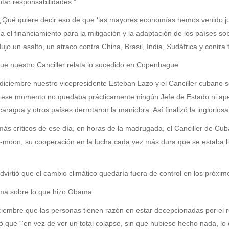
tar responsabilidades.”
a: “¿Qué quiere decir eso de que ‘las mayores economías hemos venido j
el financiamiento para la mitigación y la adaptación de los países sobr
o un asalto, un atraco contra China, Brasil, India, Sudáfrica y contra
que nuestro Canciller relata lo sucedido en Copenhague.
iciembre nuestro vicepresidente Esteban Lazo y el Canciller cubano s
se momento no quedaba prácticamente ningún Jefe de Estado ni apena
ragua y otros países derrotaron la maniobra. Así finalizó la inglorio
 críticos de ese día, en horas de la madrugada, el Canciller de Cuba,
i-moon, su cooperación en la lucha cada vez más dura que se estaba li
irtió que el cambio climático quedaría fuera de control en los próximo
irma sobre lo que hizo Obama.
iciembre que las personas tienen razón en estar decepcionadas por el 
có que “‘en vez de ver un total colapso, sin que hubiese hecho nada, l