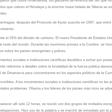
spesor que cubre Groenlandia, los glaciares de América del Sur que nu
hielos que cubren el Himalaya y la enorme masa helada de Siberia se es
mbio.
ague, después del Protocolo de Kyoto suscrito en 1997, que entró e
cimiento.
te el 25% del dióxido de carbono. El nuevo Presidente de Estados Uni
l resto del mundo. Durante las reuniones previas a la Cumbre, se hizo 
ios sobre los países emergentes y pobres.
entos sociales e instituciones científicas decididos a luchar por pres
o referirme a detalles sobre la brutalidad de la fuerza pública danesa
tal de Dinamarca para concentrarme en los aspectos políticos de la Cu
íbles. A los movimientos sociales e instituciones científicas no les p
vitales problemas. Obama y los líderes de los países más ricos se adu
necer allí solo 12 horas, se reunió con dos grupos de invitados escog
s delegaciones. Hizo uso de la palabra y se marchó de inmediato por la 