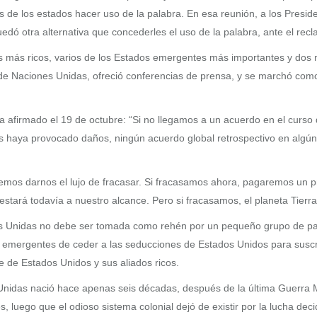
s de los estados hacer uso de la palabra. En esa reunión, a los Presid
uedó otra alternativa que concederles el uso de la palabra, ante el rec
ses más ricos, varios de los Estados emergentes más importantes y do
de Naciones Unidas, ofreció conferencias de prensa, y se marchó com
ía afirmado el 19 de octubre: “Si no llegamos a un acuerdo en el cur
es haya provocado daños, ningún acuerdo global retrospectivo en algú
mos darnos el lujo de fracasar. Si fracasamos ahora, pagaremos un pr
tará todavía a nuestro alcance. Pero si fracasamos, el planeta Tierra e
s Unidas no debe ser tomada como rehén por un pequeño grupo de país
os emergentes de ceder a las seducciones de Estados Unidos para suscr
 de Estados Unidos y sus aliados ricos.
Unidas nació hace apenas seis décadas, después de la última Guerra 
, luego que el odioso sistema colonial dejó de existir por la lucha dec