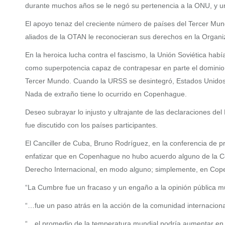
durante muchos años se le negó su pertenencia a la ONU, y un 
El apoyo tenaz del creciente número de países del Tercer Mun
aliados de la OTAN le reconocieran sus derechos en la Organ
En la heroica lucha contra el fascismo, la Unión Soviética hab
como superpotencia capaz de contrapesar en parte el dominio a
Tercer Mundo. Cuando la URSS se desintegró, Estados Unidos ext
Nada de extraño tiene lo ocurrido en Copenhague.
Deseo subrayar lo injusto y ultrajante de las declaraciones 
fue discutido con los países participantes.
El Canciller de Cuba, Bruno Rodríguez, en la conferencia de p
enfatizar que en Copenhague no hubo acuerdo alguno de la Con
Derecho Internacional, en modo alguno; simplemente, en Co
“La Cumbre fue un fracaso y un engaño a la opinión pública mu
“…fue un paso atrás en la acción de la comunidad internacional
“…el promedio de la temperatura mundial podría aumentar e