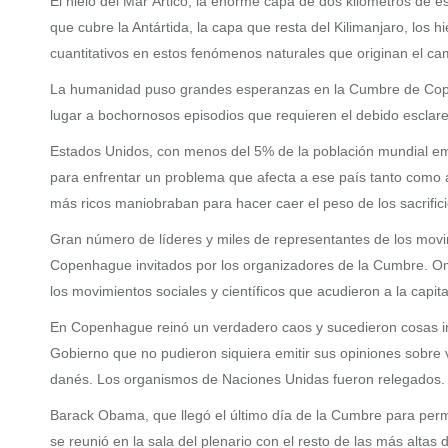
El hielo del Mar Ártico, la enorme capa de dos kilómetros de e
que cubre la Antártida, la capa que resta del Kilimanjaro, los 
cuantitativos en estos fenómenos naturales que originan el ca
La humanidad puso grandes esperanzas en la Cumbre de Copenh
lugar a bochornosos episodios que requieren el debido esclare
Estados Unidos, con menos del 5% de la población mundial emi
para enfrentar un problema que afecta a ese país tanto como a
más ricos maniobraban para hacer caer el peso de los sacrific
Gran número de líderes y miles de representantes de los movimi
Copenhague invitados por los organizadores de la Cumbre. Omit
los movimientos sociales y científicos que acudieron a la capi
En Copenhague reinó un verdadero caos y sucedieron cosas incre
Gobierno que no pudieron siquiera emitir sus opiniones sobre 
danés. Los organismos de Naciones Unidas fueron relegados.
Barack Obama, que llegó el último día de la Cumbre para perma
se reunió en la sala del plenario con el resto de las más alta