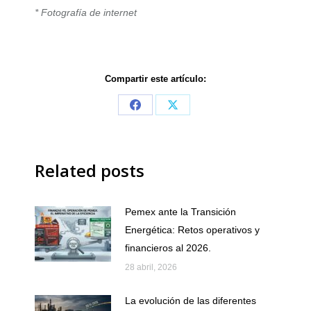
* Fotografía de internet
Compartir este artículo:
Share
Share
on
on
Facebook
X
Related posts
Pemex ante la Transición
Energética: Retos operativos y
financieros al 2026.
28 abril, 2026
La evolución de las diferentes