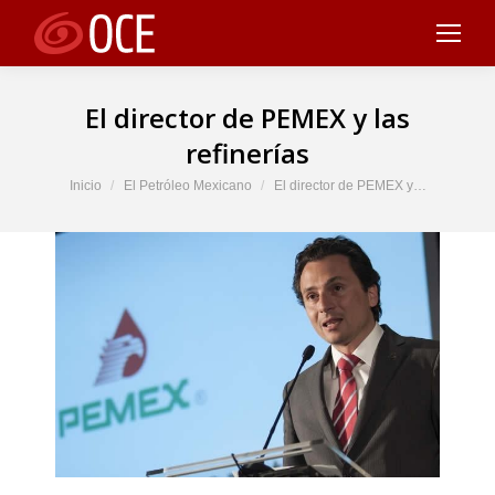
El director de PEMEX y las
refinerías
Estás aquí:
Inicio
El Petróleo Mexicano
El director de PEMEX y…