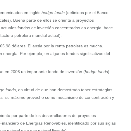
 denominados en inglés
hedge funds
(definidos por el Banco
cales). Buena parte de ellos se orienta a proyectos
os actuales fondos de inversión concentrados en energía: hace
factura petrolera mundial actual).
65.98 dólares. El ansia por la renta petrolera es mucha.
n energía. Por ejemplo, en algunos fondos significativos del
que en 2006 un importante fondo de inversión (
hedge funds
)
ge funds
, en virtud de que han demostrado tener estrategias
nistas- su máximo provecho como mecanismo de concentración y
iento por parte de los desarrolladores de proyectos
 Financiero de Energías Renovables, identificado por sus siglas
as natural y en gas natural licuado).