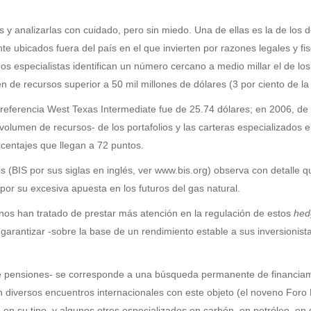
 y analizarlas con cuidado, pero sin miedo. Una de ellas es la de los
e ubicados fuera del país en el que invierten por razones legales y fis
os especialistas identifican un número cercano a medio millar el de l
de recursos superior a 50 mil millones de dólares (3 por ciento de la 
 referencia West Texas Intermediate fue de 25.74 dólares; en 2006, de 
olumen de recursos- de los portafolios y las carteras especializados e
centajes que llegan a 72 puntos.
 (BIS por sus siglas en inglés, ver www.bis.org) observa con detalle 
por su excesiva apuesta en los futuros del gas natural.
ernos han tratado de prestar más atención en la regulación de estos
hed
ra garantizar -sobre la base de un rendimiento estable a sus inversio
 de pensiones- se corresponde a una búsqueda permanente de financiam
án diversos encuentros internacionales con este objeto (el noveno Foro
n su tipo, y algunos otros especializados en carbón, en petróleo, en g