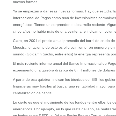
nuevas formas.
Ya se empiezan a dar esas nuevas formas. Hay que estudiarlas
Internacional de Pagos como
pool
de inversionistas normalment
energéticos. Tienen un sorprendente desarrollo reciente. Algun
cinco años no había más de una veintena; e indican un volumen 
Claro, en 2001 el precio anual promedio del barril de crudo de
Muestra fehaciente de esto es el crecimiento -en número y en v
mundo (Goldamn Sachs, entre ellos) la energía representa por
El más reciente informe anual del Banco Internacional de Pagos
experimentó una quiebra drástica de 6 mil millones de dólares 
A partir de esa quiebra -indican los técnicos del BIS- los gobi
financieras muy frágiles al buscar una rentabilidad mayor pa
centralización de capital.
Lo cierto es que el movimiento de los fondos -entre ellos los
energéticos. Por ejemplo, en lo que resta del año, se realizar
en inglés como REFF; el Private Equity Energy Forum, primero e