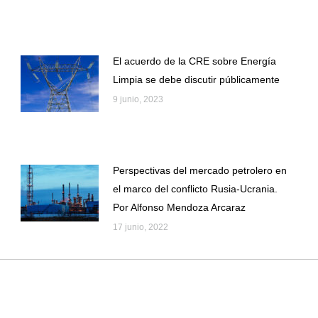
Facebook
X
El acuerdo de la CRE sobre Energía
Limpia se debe discutir públicamente
9 junio, 2023
Perspectivas del mercado petrolero en
el marco del conflicto Rusia-Ucrania.
Por Alfonso Mendoza Arcaraz
17 junio, 2022