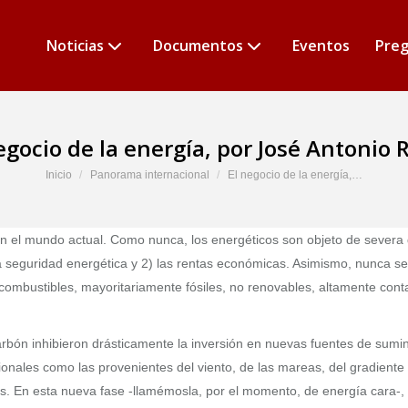
Noticias
Documentos
Eventos
Preg
egocio de la energía, por José Antonio 
Estás aquí:
Inicio
Panorama internacional
El negocio de la energía,…
 en el mundo actual. Como nunca, los energéticos son objeto de severa 
la seguridad energética y 2) las rentas económicas. Asimismo, nunca se
 combustibles, mayoritariamente fósiles, no renovables, altamente cont
bón inhibieron drásticamente la inversión en nuevas fuentes de suminis
icionales como las provenientes del viento, de las mareas, del gradiente
s. En esta nueva fase -llamémosla, por el momento, de energía cara-, 