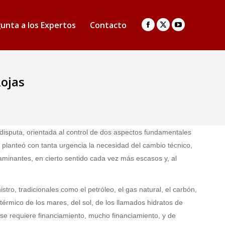
unta a los Expertos
Contacto
Facebook
X
YouTube
page
page
page
opens
opens
opens
in
in
in
Rojas
new
new
new
window
window
window
disputa, orientada al control de dos aspectos fundamentales
 planteó con tanta urgencia la necesidad del cambio técnico,
aminantes, en cierto sentido cada vez más escasos y, al
tro, tradicionales como el petróleo, el gas natural, el carbón,
 térmico de los mares, del sol, de los llamados hidratos de
se requiere financiamiento, mucho financiamiento, y de