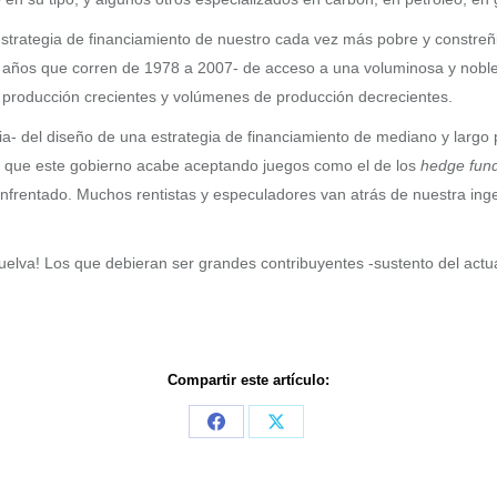
estrategia de financiamiento de nuestro cada vez más pobre y constre
 años que corren de 1978 a 2007- de acceso a una voluminosa y noble r
 producción crecientes y volúmenes de producción decrecientes.
ia- del diseño de una estrategia de financiamiento de mediano y largo
a que este gobierno acabe aceptando juegos como el de los
hedge fun
 enfrentado. Muchos rentistas y especuladores van atrás de nuestra in
uelva! Los que debieran ser grandes contribuyentes -sustento del act
Compartir este artículo:
Share
Share
on
on