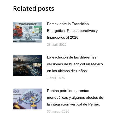
Facebook
X
Related posts
Pemex ante la Transición
Energética: Retos operativos y
financieros al 2026.
28 abril, 2026
La evolución de las diferentes
versiones de huachicol en México
en los últimos diez años
1 abril, 2026
Rentas petroleras, rentas
monopólicas y algunos efectos de
la integración vertical de Pemex
30 marzo, 2026