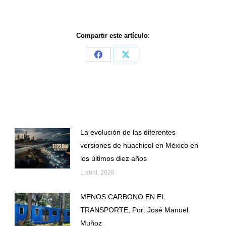
Compartir este artículo:
Share
Share
on
on
Facebook
X
La evolución de las diferentes
versiones de huachicol en México en
los últimos diez años
1 abril, 2026
MENOS CARBONO EN EL
TRANSPORTE, Por: José Manuel
Muñoz