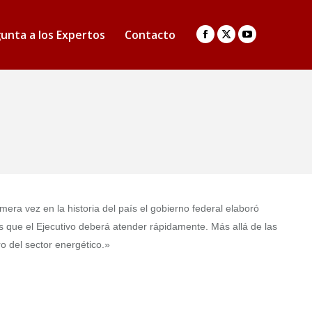
unta a los Expertos
Contacto
Facebook
X
YouTube
page
page
page
opens
opens
opens
in
in
in
new
new
new
window
window
window
imera vez en la historia del país el gobierno federal elaboró
s que el Ejecutivo deberá atender rápidamente. Más allá de las
ro del sector energético.»