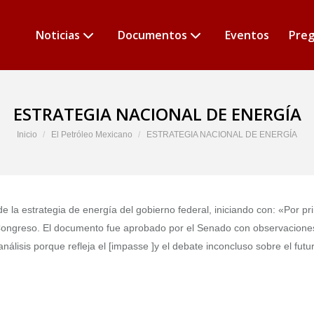
Noticias
Documentos
Eventos
Preg
ESTRATEGIA NACIONAL DE ENERGÍA
Estás aquí:
Inicio
El Petróleo Mexicano
ESTRATEGIA NACIONAL DE ENERGÍA
de la estrategia de energía del gobierno federal, iniciando con: «Por pr
l Congreso. El documento fue aprobado por el Senado con observacione
nálisis porque refleja el [impasse ]y el debate inconcluso sobre el futu