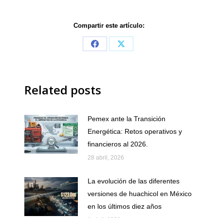
Compartir este artículo:
Share
Share
on
on
Facebook
X
Related posts
Pemex ante la Transición
Energética: Retos operativos y
financieros al 2026.
28 abril, 2026
La evolución de las diferentes
versiones de huachicol en México
en los últimos diez años