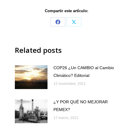
Compartir este artículo:
Share
Share
on
on
Facebook
X
Related posts
COP26 ¿Un CAMBIO al Cambio
Climático? Editorial
12 noviembre, 2021
¿Y POR QUÉ NO MEJORAR
PEMEX?
17 marzo, 2021