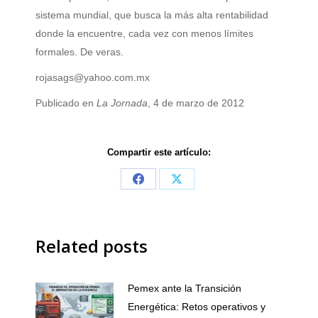
sistema mundial, que busca la más alta rentabilidad
donde la encuentre, cada vez con menos límites
formales. De veras.
rojasags@yahoo.com.mx
Publicado en
La Jornada
, 4 de marzo de 2012
Compartir este artículo:
Share
Share
on
on
Facebook
X
Related posts
Pemex ante la Transición
Energética: Retos operativos y