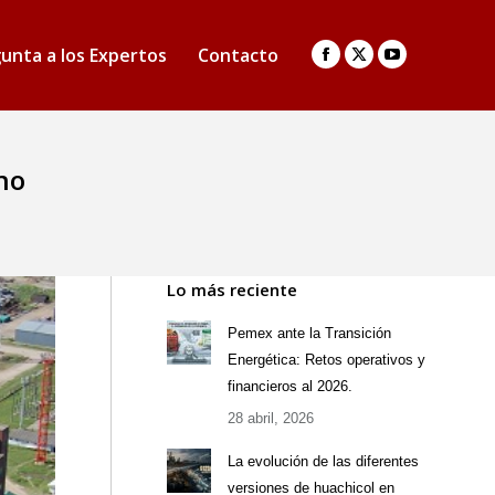
unta a los Expertos
Contacto
Facebook
X
YouTube
page
page
page
opens
opens
opens
in
in
in
no
new
new
new
window
window
window
Lo más reciente
Pemex ante la Transición
Energética: Retos operativos y
financieros al 2026.
28 abril, 2026
La evolución de las diferentes
versiones de huachicol en