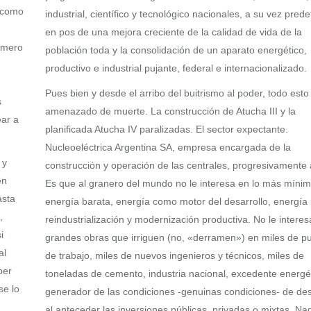
s como
industrial, científico y tecnológico nacionales, a su vez prede
en pos de una mejora creciente de la calidad de vida de la
rimero
población toda y la consolidación de un aparato energético,
productivo e industrial pujante, federal e internacionalizado.
Pues bien y desde el arribo del buitrismo al poder, todo esto
s
amenazado de muerte. La construcción de Atucha III y la
ear a
planificada Atucha IV paralizadas. El sector expectante.
Nucleoeléctrica Argentina SA, empresa encargada de la
 y
construcción y operación de las centrales, progresivamente 
en
Es que al granero del mundo no le interesa en lo más míni
asta
energía barata, energía como motor del desarrollo, energía 
,
reindustrialización y modernización productiva. No le interes
i
grandes obras que irriguen (no, «derramen») en miles de p
al
de trabajo, miles de nuevos ingenieros y técnicos, miles de
ber
toneladas de cemento, industria nacional, excedente energé
se lo
generador de las condiciones -genuinas condiciones- de des
al anteceder las inversiones públicas, privadas o mixtas. Na