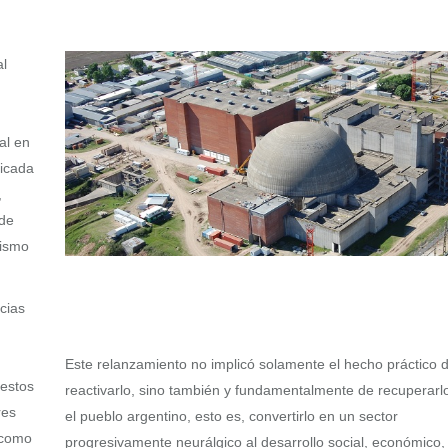
al
al en
ficada
,
 de
rismo
cias
Este relanzamiento no implicó solamente el hecho práctico 
 estos
reactivarlo, sino también y fundamentalmente de recuperarl
res
el pueblo argentino, esto es, convertirlo en un sector
 como
progresivamente neurálgico al desarrollo social, económico,