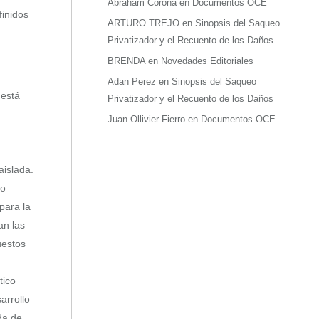
Abraham Corona
en
Documentos OCE
finidos
ARTURO TREJO
en
Sinopsis del Saqueo
Privatizador y el Recuento de los Daños
BRENDA
en
Novedades Editoriales
Adan Perez
en
Sinopsis del Saqueo
 está
Privatizador y el Recuento de los Daños
Juan Ollivier Fierro
en
Documentos OCE
aislada.
mo
para la
an las
uestos
tico
arrollo
da de