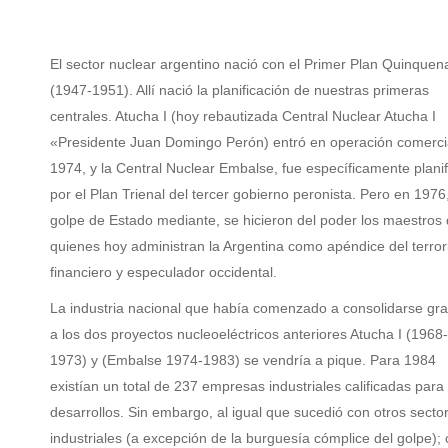
El sector nuclear argentino nació con el Primer Plan Quinquen
(1947-1951). Allí nació la planificación de nuestras primeras
centrales. Atucha I (hoy rebautizada Central Nuclear Atucha I
«Presidente Juan Domingo Perón) entró en operación comerci
1974, y la Central Nuclear Embalse, fue específicamente plani
por el Plan Trienal del tercer gobierno peronista. Pero en 1976
golpe de Estado mediante, se hicieron del poder los maestros
quienes hoy administran la Argentina como apéndice del terro
financiero y especulador occidental.
La industria nacional que había comenzado a consolidarse gra
a los dos proyectos nucleoeléctricos anteriores Atucha I (1968-
1973) y (Embalse 1974-1983) se vendría a pique. Para 1984
existían un total de 237 empresas industriales calificadas para
desarrollos. Sin embargo, al igual que sucedió con otros secto
industriales (a excepción de la burguesía cómplice del golpe);