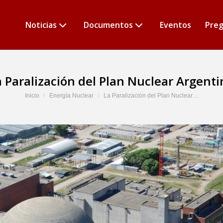
Noticias
Documentos
Eventos
Preg
a Paralización del Plan Nuclear Argenti
Estás aquí:
Inicio
Energía Nuclear
La Paralización del Plan Nuclear…