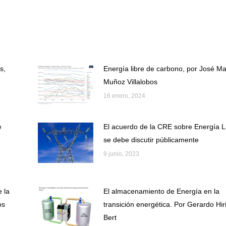
on
on
Facebook
X
s,
Energía libre de carbono, por José M
Muñoz Villalobos
16 enero, 2024
e
El acuerdo de la CRE sobre Energía L
se debe discutir públicamente
9 junio, 2023
e la
El almacenamiento de Energía en la
os
transición energética. Por Gerardo Hir
Bert