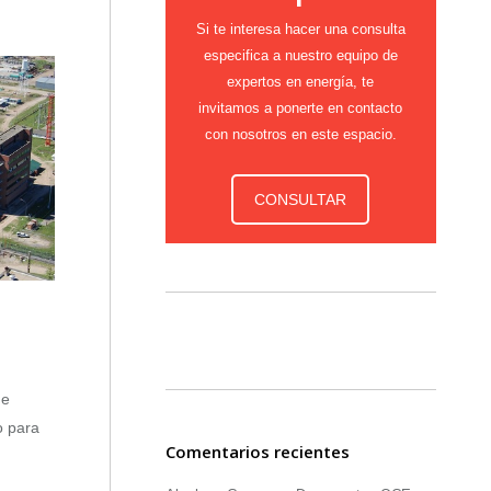
Si te interesa hacer una consulta
especifica a nuestro equipo de
expertos en energía, te
invitamos a ponerte en contacto
con nosotros en este espacio.
CONSULTAR
de
o para
Comentarios recientes