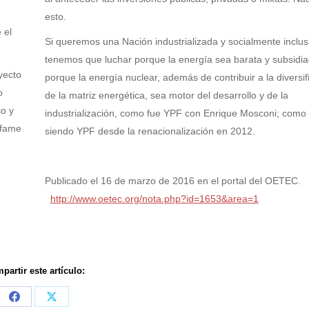
esto.
 el
Si queremos una Nación industrializada y socialmente inclus
tenemos que luchar porque la energía sea barata y subsidia
yecto
porque la energía nuclear, además de contribuir a la diversif
o
de la matriz energética, sea motor del desarrollo y de la
co y
industrialización, como fue YPF con Enrique Mosconi; como 
nfame
siendo YPF desde la renacionalización en 2012.
Publicado el 16 de marzo de 2016 en el portal del OETEC.
http://www.oetec.org/nota.php?id=1653&area=1
partir este artículo:
Share
Share