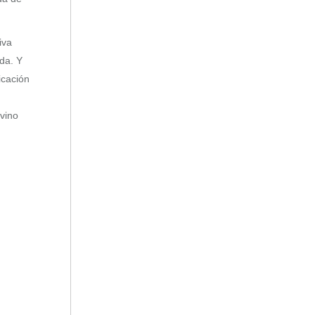
iva
da. Y
icación
vino