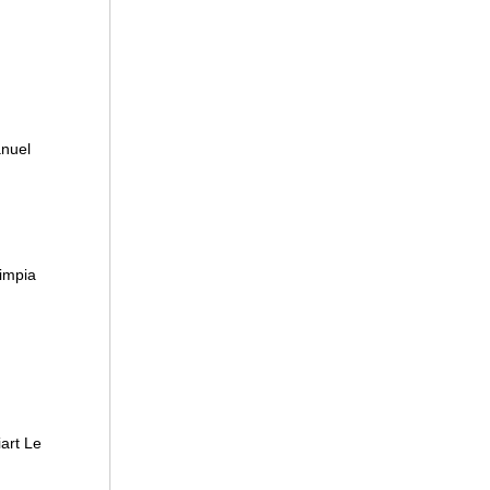
anuel
impia
iart Le