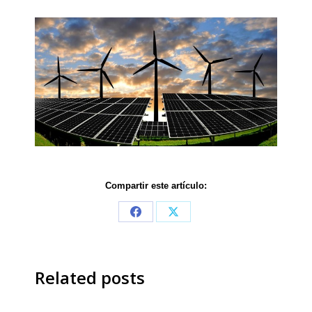
Compartir este artículo:
Share
Share
on
on
Facebook
X
Related posts