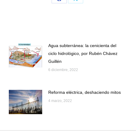
Share
Share
on
on
Facebook
X
Agua subterránea: la cenicienta del
ciclo hidrológico, por Rubén Chávez
Guillén
6 diciembre, 2022
Reforma eléctrica, deshaciendo mitos
4 marzo, 2022