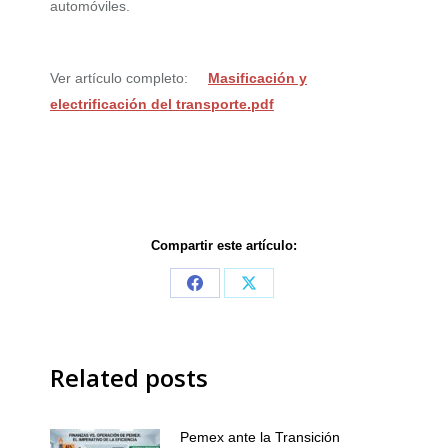
automóviles.
Ver artículo completo:
Masificación y
electrificación del transporte.pdf
Compartir este artículo:
Share
Share
on
on
Facebook
X
Related posts
Pemex ante la Transición