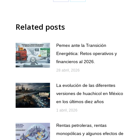
Share
Share
on
on
Facebook
X
Related posts
Pemex ante la Transición
Energética: Retos operativos y
financieros al 2026.
28 abril, 2026
La evolución de las diferentes
versiones de huachicol en México
en los últimos diez años
1 abril, 2026
Rentas petroleras, rentas
monopólicas y algunos efectos de