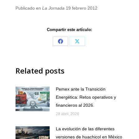
Publicado en
La Jornada
19 febrero 2012
Compartir este artículo:
Share
Share
on
on
Facebook
X
Related posts
Pemex ante la Transición
Energética: Retos operativos y
financieros al 2026.
28 abril, 2026
La evolución de las diferentes
versiones de huachicol en México