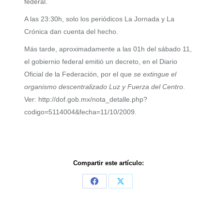
federal.
A las 23:30h, solo los periódicos La Jornada y La
Crónica dan cuenta del hecho.
Más tarde, aproximadamente a las 01h del sábado 11,
el gobiernio federal emitió un decreto, en el Diario
Oficial de la Federación, por el que
se extingue el
organismo descentralizado Luz y Fuerza del Centro
.
Ver: http://dof.gob.mx/nota_detalle.php?
codigo=5114004&fecha=11/10/2009.
Compartir este artículo:
Share
Share
on
on
Facebook
X