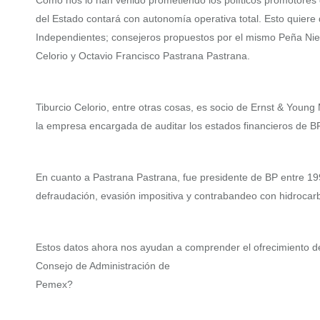
Como nos lo han venido prometiendo los políticos promotore
del Estado contará con autonomía operativa total. Esto quiere
Independientes; consejeros propuestos por el mismo Peña Niet
Celorio y Octavio Francisco Pastrana Pastrana.
Tiburcio Celorio, entre otras cosas, es socio de Ernst & Youn
la empresa encargada de auditar los estados financieros de BP
En cuanto a Pastrana Pastrana, fue presidente de BP entre 199
defraudación, evasión impositiva y contrabandeo con hidrocarb
Estos datos ahora nos ayudan a comprender el ofrecimiento 
Consejo de Administración de
Pemex?