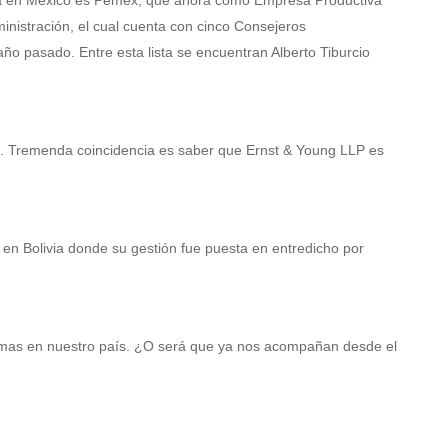
ará en México es Pemex, que ahora como Empresa Productiva
inistración, el cual cuenta con cinco Consejeros
o pasado. Entre esta lista se encuentran Alberto Tiburcio
ños. Tremenda coincidencia es saber que Ernst & Young LLP es
 en Bolivia donde su gestión fue puesta en entredicho por
rmas en nuestro país. ¿O será que ya nos acompañan desde el