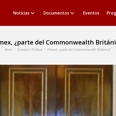
Noticias
Documentos
Eventos
Preg
mex, ¿parte del Commonwealth Británi
Estás aquí:
Inicio
Energía y Política
Pemex, ¿parte del Commonwealth Británico?