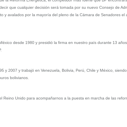
s de la Reforma Energética, el competidor más fuerte que BP encontr
 decir que cualquier decisión será tomada por su nuevo Consejo de Adm
o y avalados por la mayoría del pleno de la Cámara de Senadores el añ
g México desde 1980 y presidió la firma en nuestro país durante 13 a
.
5 y 2007 y trabajó en Venezuela, Bolivia, Perú, Chile y México, siendo
uros bolivianos.
del Reino Unido para acompañarnos a la puesta en marcha de las refo