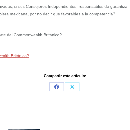
vadas, si sus Consejeros Independientes, responsables de garantizar 
rolera mexicana, por no decir que favorables a la competencia?
arte del Commonwealth Británico?
alth Británico?
Compartir este artículo:
Share
Share
on
on
Facebook
X