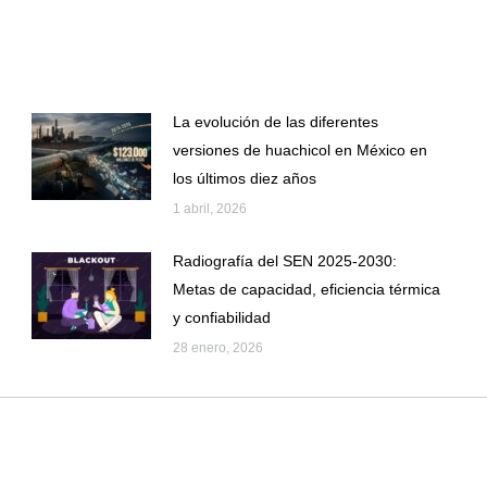
on
on
Facebook
X
La evolución de las diferentes
versiones de huachicol en México en
los últimos diez años
1 abril, 2026
Radiografía del SEN 2025-2030:
Metas de capacidad, eficiencia térmica
y confiabilidad
28 enero, 2026