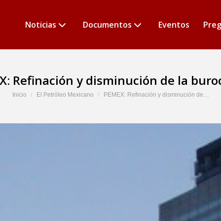
Noticias
Documentos
Eventos
Preg
: Refinación y disminución de la buro
Estás aquí:
Inicio
El Petróleo Mexicano
PEMEX: Refinación y disminución de…