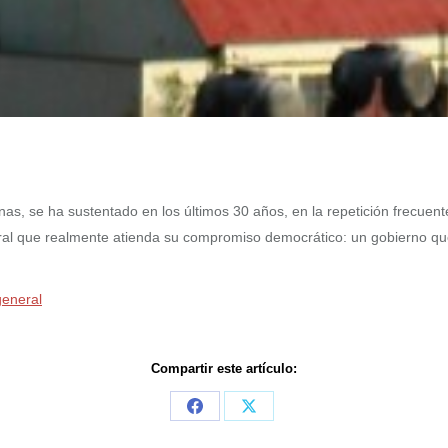
nas, se ha sustentado en los últimos 30 años, en la repetición frecuent
ral que realmente atienda su compromiso democrático: un gobierno que
general
Compartir este artículo:
Share
Share