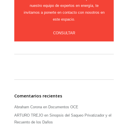
nuestro equipo de expertos en energía, te
invitamos a ponerte en contacto con nosotros en
este espacio.
CONSULTAR
Comentarios recientes
Abraham Corona
en
Documentos OCE
ARTURO TREJO
en
Sinopsis del Saqueo Privatizador y el
Recuento de los Daños