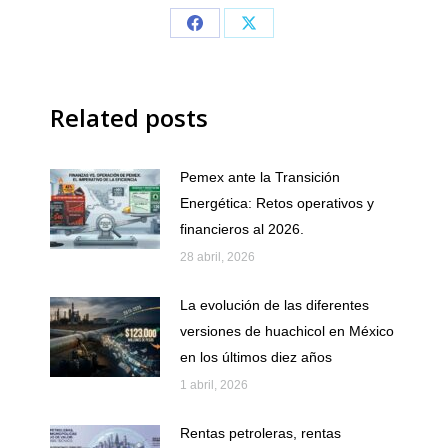
Share
Share
on
on
Facebook
X
Related posts
Pemex ante la Transición
Energética: Retos operativos y
financieros al 2026.
28 abril, 2026
La evolución de las diferentes
versiones de huachicol en México
en los últimos diez años
1 abril, 2026
Rentas petroleras, rentas