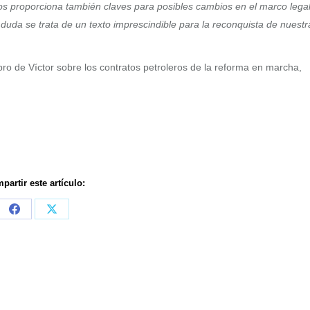
 nos proporciona también claves para posibles cambios en el marco legal
n duda se trata de un texto imprescindible para la reconquista de nuestr
o de Víctor sobre los contratos petroleros de la reforma en marcha,
partir este artículo:
Share
Share
on
on
Facebook
X