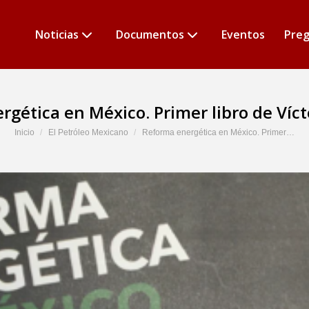
Noticias
Documentos
Eventos
Preg
gética en México. Primer libro de Víc
Estás aquí:
Inicio
El Petróleo Mexicano
Reforma energética en México. Primer…