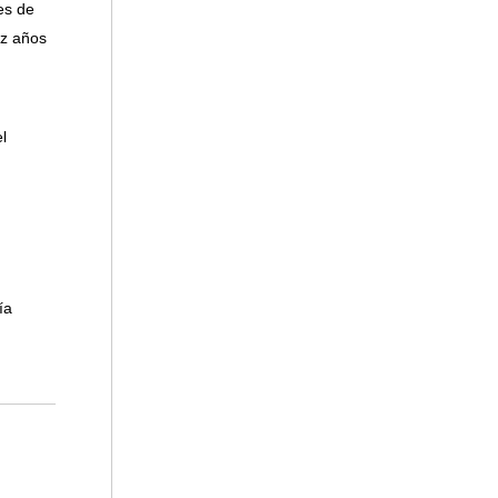
es de
ez años
l
ía