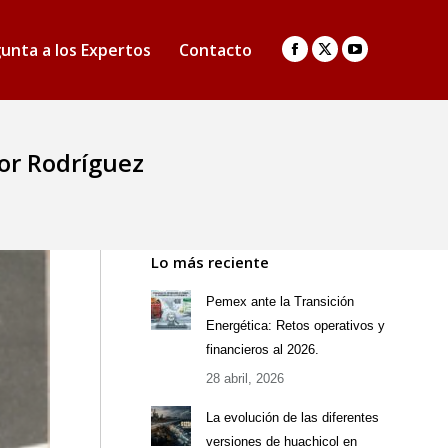
unta a los Expertos
Contacto
Facebook
X
YouTube
page
page
page
opens
opens
opens
in
in
in
tor Rodríguez
new
new
new
window
window
window
Lo más reciente
Pemex ante la Transición
Energética: Retos operativos y
financieros al 2026.
28 abril, 2026
La evolución de las diferentes
versiones de huachicol en