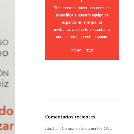
Si te interesa hacer una consulta
especifica a nuestro equipo de
expertos en energía, te
invitamos a ponerte en contacto
con nosotros en este espacio.
CONSULTAR
Comentarios recientes
Abraham Corona
en
Documentos OCE