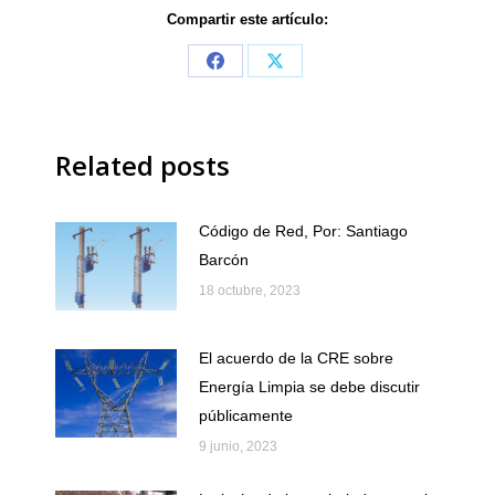
Compartir este artículo:
Share
Share
on
on
Facebook
X
Related posts
Código de Red, Por: Santiago
Barcón
18 octubre, 2023
El acuerdo de la CRE sobre
Energía Limpia se debe discutir
públicamente
9 junio, 2023