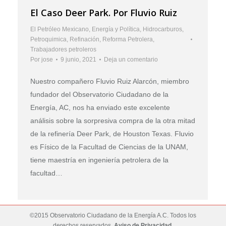
El Caso Deer Park. Por Fluvio Ruiz
El Petróleo Mexicano
,
Energía y Política
,
Hidrocarburos
,
Petroquimica
,
Refinación
,
Reforma Petrolera
,
Trabajadores petroleros
Por
jose
9 junio, 2021
Deja un comentario
Nuestro compañero Fluvio Ruiz Alarcón, miembro
fundador del Observatorio Ciudadano de la
Energía, AC, nos ha enviado este excelente
análisis sobre la sorpresiva compra de la otra mitad
de la refinería Deer Park, de Houston Texas. Fluvio
es Físico de la Facultad de Ciencias de la UNAM,
tiene maestría en ingeniería petrolera de la
facultad…
©2015 Observatorio Ciudadano de la Energía A.C. Todos los
derechos reservados.
Aviso de Privacidad
.