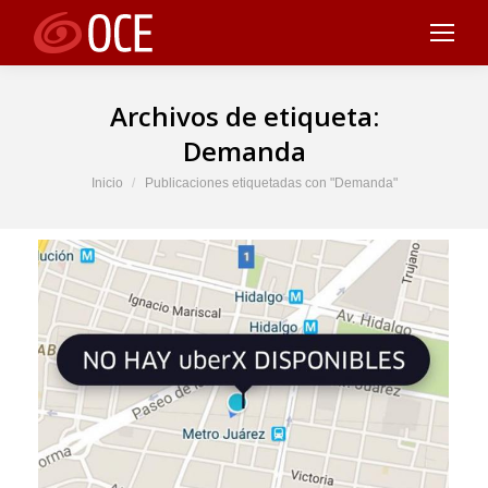
Archivos de etiqueta:
Demanda
Estás aquí:
Inicio
Publicaciones etiquetadas con "Demanda"