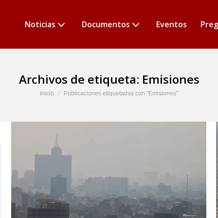
Noticias
Documentos
Eventos
Preg
Archivos de etiqueta:
Emisiones
Estás aquí:
Inicio
Publicaciones etiquetadas con "Emisiones"