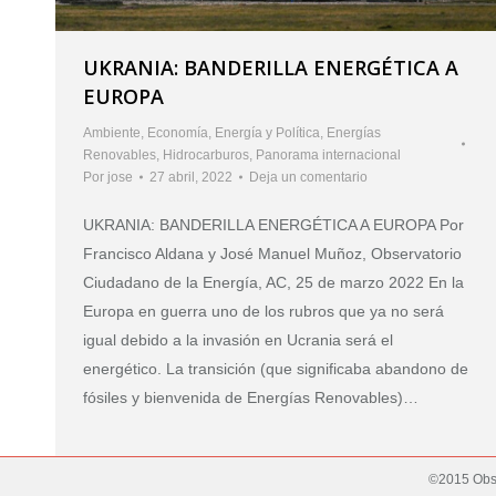
UKRANIA: BANDERILLA ENERGÉTICA A
EUROPA
Ambiente
,
Economía
,
Energía y Política
,
Energías
Renovables
,
Hidrocarburos
,
Panorama internacional
Por
jose
27 abril, 2022
Deja un comentario
UKRANIA: BANDERILLA ENERGÉTICA A EUROPA Por
Francisco Aldana y José Manuel Muñoz, Observatorio
Ciudadano de la Energía, AC, 25 de marzo 2022 En la
Europa en guerra uno de los rubros que ya no será
igual debido a la invasión en Ucrania será el
energético. La transición (que significaba abandono de
fósiles y bienvenida de Energías Renovables)…
©2015 Obse