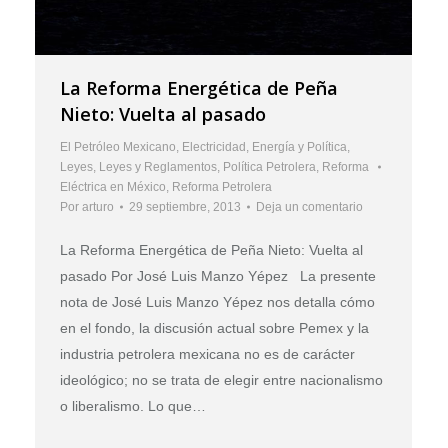
La Reforma Energética de Peña
Nieto: Vuelta al pasado
El Petróleo Mexicano
,
Electricidad
,
Energía y Política
,
Leyes
,
Leyes y Reglamentos
,
Política Petrolera
,
Reforma
Eléctrica en México
,
Reforma Petrolera
Por
arturo
29 septiembre, 2013
Deja un comentario
La Reforma Energética de Peña Nieto: Vuelta al
pasado Por José Luis Manzo Yépez La presente
nota de José Luis Manzo Yépez nos detalla cómo
en el fondo, la discusión actual sobre Pemex y la
industria petrolera mexicana no es de carácter
ideológico; no se trata de elegir entre nacionalismo
o liberalismo. Lo que…